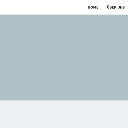
HOME
ÜBER UNS
TONA
Chor In
Duisburg