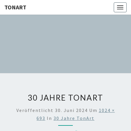
Skip
TONART
Togg
to
navig
content
TONART
Chor In
Duisburg
30 JAHRE TONART
Veröffentlicht
30. Juni 2024
Um
1024 ×
693
In
30 Jahre TonArt