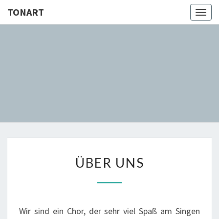
Skip
TONART
Togg
to
navig
content
TONART
Chor In
Duisburg
ÜBER
ÜBER UNS
UNS
Wir sind ein Chor, der sehr viel Spaß am Singen